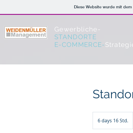
Diese Website wurde mit de
Gewerbliche-
STANDORTE
E-COMMERCE-
Strategi
Standor
6 days 16 Std.
6
d