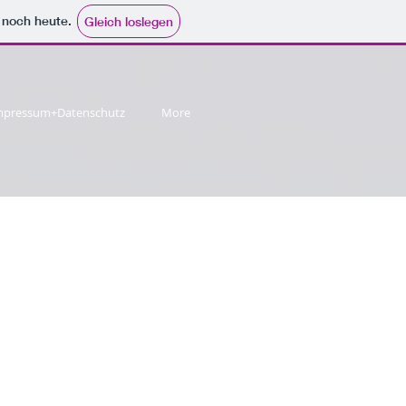
e noch heute.
Gleich loslegen
mpressum+Datenschutz
More