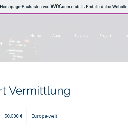
m Homepage-Baukasten von
.com
erstellt. Erstelle deine Websit
Home
About
Services
Projects
I
e
t Vermittlung
50.000
Euro
50.000 €
Europa-weit